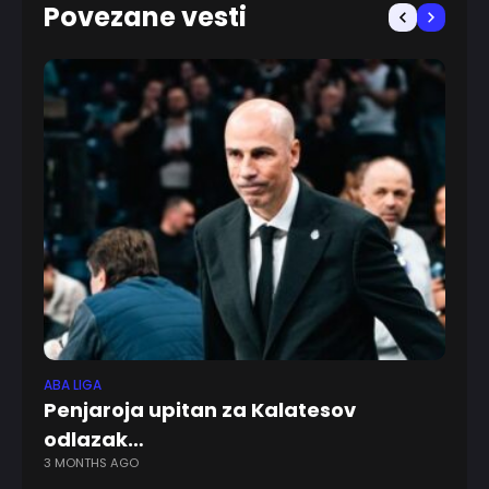
Povezane vesti
ABA LIGA
FK 
Penjaroja upitan za Kalatesov
Pa
7 
odlazak…
3 MONTHS AGO