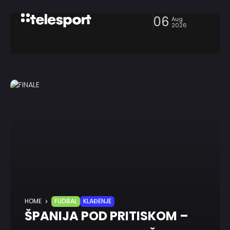
06
Aug
2026
HOME
FUDBAL
KLAĐENJE
ŠPANIJA POD PRITISKOM –