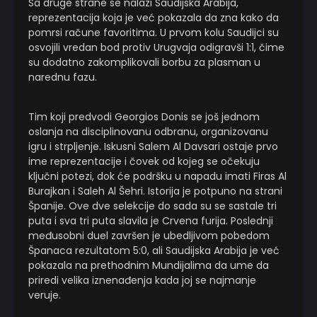
Sa druge strane se nalazi Saudijska Arabija,
reprezentacija koja je već pokazala da zna kako da
pomrsi račune favoritima. U prvom kolu Saudijci su
osvojili vredan bod protiv Urugvaja odigravši 1:1, čime
su dodatno zakomplikovali borbu za plasman u
narednu fazu.
Tim koji predvodi Georgios Donis se još jednom
oslanja na disciplinovanu odbranu, organizovanu
igru i strpljenje. Iskusni Salem Al Davsari ostaje prvo
ime reprezentacije i čovek od kojeg se očekuju
ključni potezi, dok će podršku u napadu imati Firas Al
Burajkan i Saleh Al Šehri. Istorija je potpuno na strani
Španije. Ove dve selekcije do sada su se sastale tri
puta i sva tri puta slavila je Crvena furija. Poslednji
međusobni duel završen je ubedljivom pobedom
Španaca rezultatom 5:0, ali Saudijska Arabija je već
pokazala na prethodnim Mundijalima da ume da
priredi velika iznenađenja kada joj se najmanje
veruje.