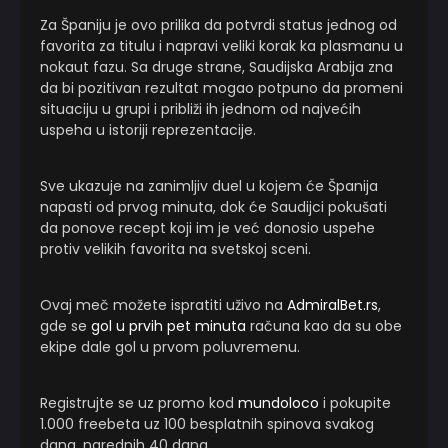
Za Španiju je ovo prilika da potvrdi status jednog od
favorita za titulu i napravi veliki korak ka plasmanu u
nokaut fazu. Sa druge strane, Saudijska Arabija zna
da bi pozitivan rezultat mogao potpuno da promeni
situaciju u grupi i približi ih jednom od najvećih
uspeha u istoriji reprezentacije.
Sve ukazuje na zanimljiv duel u kojem će Španija
napasti od prvog minuta, dok će Saudijci pokušati
da ponove recept koji im je već donosio uspehe
protiv velikih favorita na svetskoj sceni.
Ovaj meč možete ispratiti uživo na
AdmiralBet.rs
,
gde se
gol u prvih pet minuta
računa kao da su obe
ekipe dale gol u prvom poluvremenu.
Registrujte se uz promo kod
mundoloco
i pokupite
1.000 freebeta uz 100 besplatnih spinova svakog
dana, narednih 40 dana.