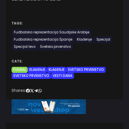
TAGS:
Fudbalska reprezentacija Saudijske Arabije
Fudbalska reprezentacija Španije
Klađenje
Specijal
Specijal levo
Svetsko prvenstvo
CATS:
FUDBAL
KLAĐENJE
KLAĐENJE
SVETSKO PRVENSTVO
SVETSKO PRVENSTVO
VESTI DANA
Shares: