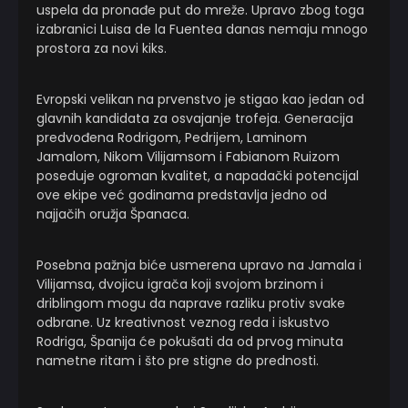
uspela da pronađe put do mreže. Upravo zbog toga
izabranici Luisa de la Fuentea danas nemaju mnogo
prostora za novi kiks.
Evropski velikan na prvenstvo je stigao kao jedan od
glavnih kandidata za osvajanje trofeja. Generacija
predvođena Rodrigom, Pedrijem, Laminom
Jamalom, Nikom Vilijamsom i Fabianom Ruizom
poseduje ogroman kvalitet, a napadački potencijal
ove ekipe već godinama predstavlja jedno od
najjačih oružja Španaca.
Posebna pažnja biće usmerena upravo na Jamala i
Vilijamsa, dvojicu igrača koji svojom brzinom i
driblingom mogu da naprave razliku protiv svake
odbrane. Uz kreativnost veznog reda i iskustvo
Rodriga, Španija će pokušati da od prvog minuta
nametne ritam i što pre stigne do prednosti.