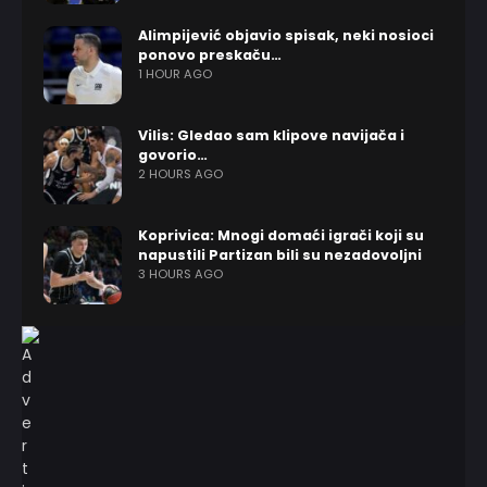
Alimpijević objavio spisak, neki nosioci
ponovo preskaču…
1 HOUR AGO
Vilis: Gledao sam klipove navijača i
govorio…
2 HOURS AGO
Koprivica: Mnogi domaći igrači koji su
napustili Partizan bili su nezadovoljni
3 HOURS AGO