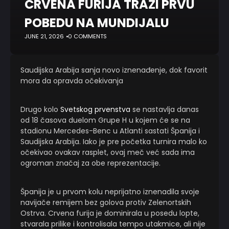
CRVENA FURIJA TRAŽI PRVU
POBEDU NA MUNDIJALU
JUNE 21, 2026
0 COMMENTS
Saudijska Arabija sanja novo iznenađenje, dok favorit
mora da opravda očekivanja
Drugo kolo
Svetskog prvenstva
se nastavlja danas
od 18 časova duelom Grupe H u kojem će se na
stadionu Mercedes-Benc u Atlanti sastati Španija i
Saudijska Arabija. Iako je pre početka turnira malo ko
očekivao ovakav rasplet, ovaj meč već sada ima
ogroman značaj za obe reprezentacije.
Španija je u prvom kolu neprijatno iznenadila svoje
navijače remijem bez golova protiv Zelenortskih
Ostrva. Crvena furija je dominirala u posedu lopte,
stvarala prilike i kontrolisala tempo utakmice, ali nije