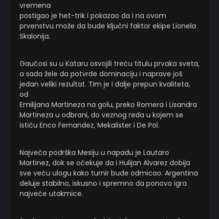
vremena
postigao je het-trik i pokazao da i na ovom
prvenstvu može da bude ključni faktor ekipe Lionela
Skalonija.
Gaučosi su u Kataru osvojili treću titulu prvaka sveta,
a sada žele da potvrde dominaciju i naprave još
jedan veliki rezultat. Tim je i dalje prepun kvaliteta,
od
Emilijana Martineza na golu, preko Romera i Lisandra
Martineza u odbrani, do veznog reda u kojem se
ističu Enco Fernandez, Mekalister i De Pol.
Najveća podrška Mesiju u napadu je Lautaro
Martinez, dok se očekuje da i Hulijan Alvarez dobija
sve veću ulogu kako turnir bude odmicao. Argentina
deluje stabilno, iskusno i spremno da ponovo igra
najveće utakmice.