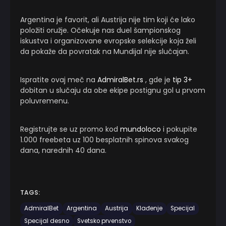
Argentina je favorit, ali Austrija nije tim koji će lako
položiti oružje. Očekuje nas duel šampionskog
iskustva i organizovane evropske selekcije koja želi
da pokaže da povratak na Mundijal nije slučajan.
Ispratite ovaj meč na
AdmiralBet.rs
, gde je
tip 3+
dobitan u slučaju da obe ekipe postignu gol u prvom
poluvremenu.
Registrujte se uz promo kod
mundoloco
i pokupite
1.000 freebeta uz 100 besplatnih spinova svakog
dana, narednih 40 dana.
TAGS:
AdmiralBet
Argentina
Austrija
Klađenje
Specijal
Specijal desno
Svetsko prvenstvo