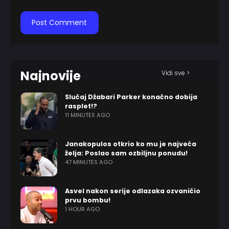
Najnovije
Vidi sve >
Slučaj Džabari Parker konačno dobija
rasplet!?
11 MINUTES AGO
Janakopulos otkrio ko mu je najveća
želja: Poslao sam ozbiljnu ponudu!
47 MINUTES AGO
Asvel nakon serije odlazaka ozvaničio
prvu bombu!
1 HOUR AGO