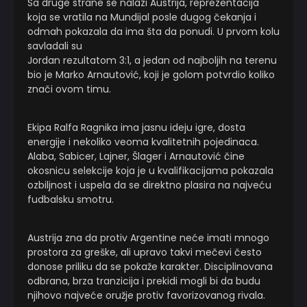
Sa druge strane se nalazi Austrija, reprezentacija
koja se vratila na Mundijal posle dugog čekanja i
odmah pokazala da ima šta da ponudi. U prvom kolu
savladali su
Jordan rezultatom 3:1, a jedan od najboljih na terenu
bio je Marko Arnautović, koji je golom potvrdio koliko
znači ovom timu.
Ekipa Ralfa Ragnika ima jasnu ideju igre, dosta
energije i nekoliko veoma kvalitetnih pojedinaca.
Alaba, Sabicer, Lajner, Šlager i Arnautović čine
okosnicu selekcije koja je u kvalifikacijama pokazala
ozbiljnost i uspela da se direktno plasira na najveću
fudbalsku smotru.
Austrija zna da protiv Argentine neće imati mnogo
prostora za greške, ali upravo takvi mečevi često
donose priliku da se pokaže karakter. Disciplinovana
odbrana, brza tranzicija i prekidi mogli bi da budu
njihovo najveće oružje protiv favorizovanog rivala.