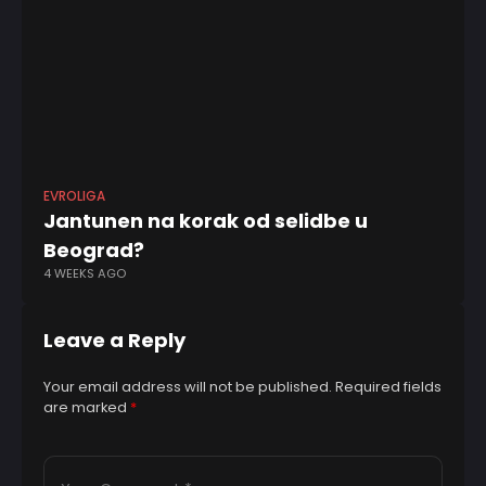
EVROLIGA
EV
Jantunen na korak od selidbe u
Ev
Beograd?
na
4 WEEKS AGO
3 
Leave a Reply
Your email address will not be published.
Required fields
are marked
*