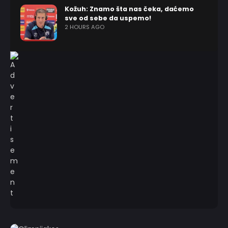
Kožuh: Znamo šta nas čeka, daćemo
sve od sebe da uspemo!
2 HOURS AGO