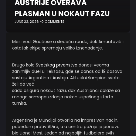
AUSTRIJE OVERAVA
PLASMAN U NOKAUT FAZU
JUNE 22, 2026
0 COMMENTS
Mesi vodi Gaučose u sledeću rundu, dok Arnautović i
ostatak ekipe spremaju veliko iznenađenje.
Drugo kolo
Svetskog prvenstva
donosi veoma
zanimljiv duel u Teksasu, gde se danas od 19 časova
sastaju Argentina i Austrija. Aktuelni šampion sveta
želi da već
sada osigura nokaut fazu, dok Austrijanci dolaze sa
mnogo samopouzdanja nakon uspešnog starta
turnira.
Argentina je Mundijal otvorila na impresivan način,
pobedom protiv Alžira, a u centru pažnje je ponovo
bio Lionel Mesi. Jedan od najboljih fudbalera svih