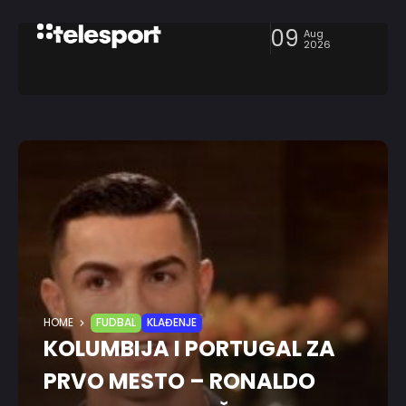
09
Aug
2026
HOME
FUDBAL
KLAĐENJE
KOLUMBIJA I PORTUGAL ZA
PRVO MESTO – RONALDO