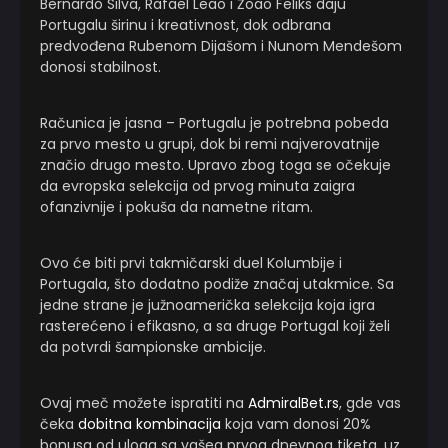
Bernardo Silva, Rafael Leao i Žoao Feliks daju
Portugalu širinu i kreativnost, dok odbrana
predvođena Rubenom Dijašom i Nunom Mendešom
donosi stabilnost.
Računica je jasna – Portugalu je potrebna pobeda
za prvo mesto u grupi, dok bi remi najverovatnije
značio drugo mesto. Upravo zbog toga se očekuje
da evropska selekcija od prvog minuta zaigra
ofanzivnije i pokuša da nametne ritam.
Ovo će biti prvi takmičarski duel Kolumbije i
Portugala, što dodatno podiže značaj utakmice. Sa
jedne strane je južnoamerička selekcija koja igra
rasterećeno i efikasno, a sa druge Portugal koji želi
da potvrdi šampionske ambicije.
Ovaj meč možete ispratiti na
AdmiralBet.rs
, gde vas
čeka
dobitna kombinacija
koja vam donosi 20%
bonusa od uloga sa vašeg prvog dnevnog tiketa, uz