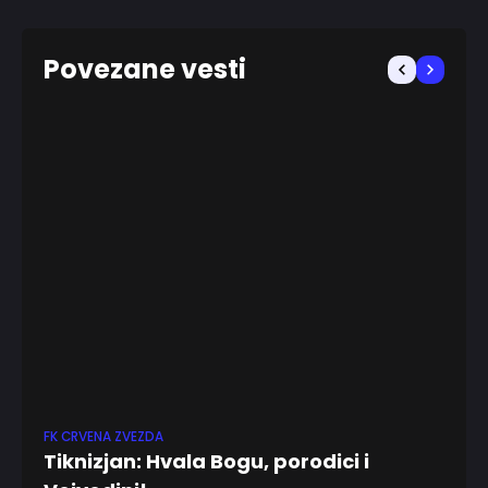
Povezane vesti
FK CRVENA ZVEZDA
EV
Tiknizjan: Hvala Bogu, porodici i
S