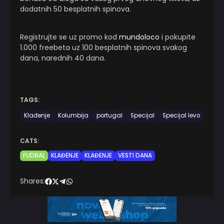
dodatnih 50 besplatnih spinova.
Registrujte se uz promo kod
mundoloco
i pokupite
1.000 freebeta uz 100 besplatnih spinova svakog
dana, narednih 40 dana.
TAGS:
Klađenje
Kolumbija
portugal
Specijal
Specijal levo
CATS:
FUDBAL
KLAĐENJE
KLAĐENJE
VESTI DANA
Shares: