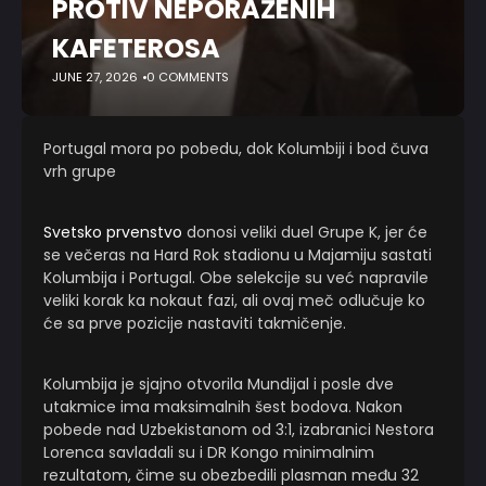
PROTIV NEPORAŽENIH
KAFETEROSA
JUNE 27, 2026
0 COMMENTS
Portugal mora po pobedu, dok Kolumbiji i bod čuva
vrh grupe
Svetsko prvenstvo
donosi veliki duel Grupe K, jer će
se večeras na Hard Rok stadionu u Majamiju sastati
Kolumbija i Portugal. Obe selekcije su već napravile
veliki korak ka nokaut fazi, ali ovaj meč odlučuje ko
će sa prve pozicije nastaviti takmičenje.
Kolumbija je sjajno otvorila Mundijal i posle dve
utakmice ima maksimalnih šest bodova. Nakon
pobede nad Uzbekistanom od 3:1, izabranici Nestora
Lorenca savladali su i DR Kongo minimalnim
rezultatom, čime su obezbedili plasman među 32