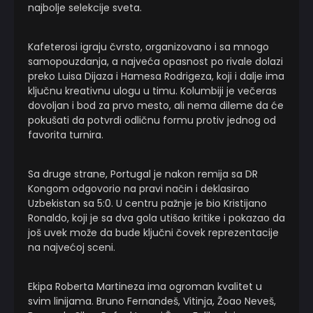
najbolje selekcije sveta.
Kafeterosi igraju čvrsto, organizovano i sa mnogo
samopouzdanja, a najveća opasnost po rivale dolazi
preko Luisa Dijaza i Hamesa Rodrigeza, koji i dalje ima
ključnu kreativnu ulogu u timu. Kolumbiji je večeras
dovoljan i bod za prvo mesto, ali nema dileme da će
pokušati da potvrdi odličnu formu protiv jednog od
favorita turnira.
Sa druge strane, Portugal je nakon remija sa DR
Kongom odgovorio na pravi način i deklasirao
Uzbekistan sa 5:0. U centru pažnje je bio Kristijano
Ronaldo, koji je sa dva gola utišao kritike i pokazao da
još uvek može da bude ključni čovek reprezentacije
na najvećoj sceni.
Ekipa Roberta Martineza ima ogroman kvalitet u
svim linijama. Bruno Fernandeš, Vitinja, Žoao Neveš,