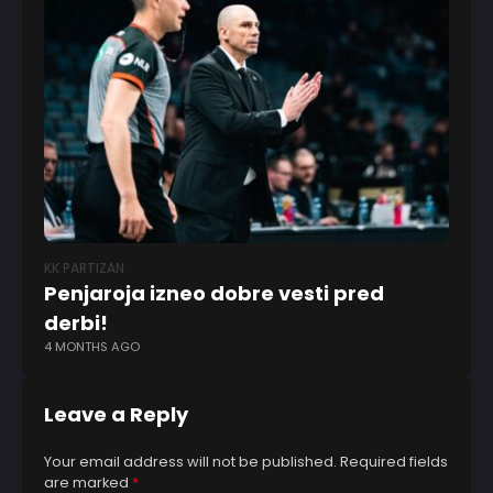
KK PARTIZAN
ABA
Penjaroja izneo dobre vesti pred
Mi
derbi!
Zv
4 MONTHS AGO
5 
Leave a Reply
Your email address will not be published.
Required fields
are marked
*