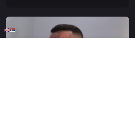
HOME
BORILAČKI SPORTOVI
VESTI DANA
Fabjan zatražio borbu koju
niko nije očekivao!
JUNE 27, 2026
0 COMMENTS