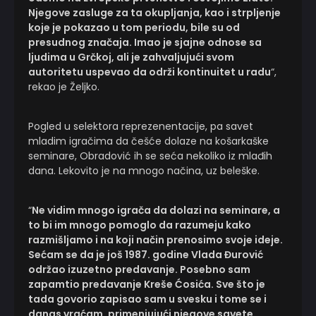
Njegove zasluge za ta okupljanja, kao i strpljenje
koje je pokazao u tom periodu, bile su od
presudnog značaja. Imao je sjajne odnose sa
ljudima u Grčkoj, ali je zahvaljujući svom
autoritetu uspevao da održi kontinuitet u radu
“,
rekao je Željko.
Pogled u selektora reprezenentacije, pa savet
mladim igračima da češće dolaze na košarkaške
seminare, Obradović ih se seća nekoliko iz mlađih
dana. Lekovito je na mnogo načina, uz beleške.
“
Ne vidim mnogo igrača da dolazi na seminare, a
to bi im mnogo pomoglo da razumeju kako
razmišljamo i na koji način prenosimo svoje ideje.
Sećam se da je još 1987. godine Vlada Đurović
održao izuzetno predavanje. Posebno sam
zapamtio predavanje Kreše Ćosića. Sve što je
tada govorio zapisao sam u svesku i tome se i
danas vraćam, primenjujući njegove savete.