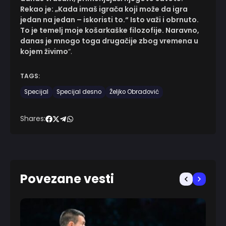
Rekao je: „Kada imaš igrača koji može da igra
jedan na jedan – iskoristi to.“ Isto važi i obrnuto.
To je temelj moje košarkaške filozofije. Naravno,
danas je mnogo toga drugačije zbog vremena u
kojem živimo
“.
TAGS:
Specijal
Specijal desno
Željko Obradović
Shares:
Povezane vesti