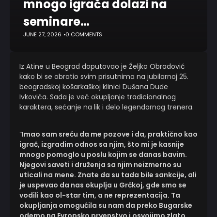
mnogo igrača dolazi na
seminare…
JUNE 27, 2026
0 COMMENTS
Iz Atine u Beograd doputovao je Željko Obradović
kako bi se obratio svim prisutnima na jubilarnoj 25.
beogradskoj košarkaškoj klinici Dušana Dude
Ivkovića. Sada je već okupljanje tradicionalnog
karaktera, sećanje na lik i delo legendarnog trenera.
“
Imao sam sreću da me pozove i da, praktično kao
igrač, izgradim odnos sa njim, što mi je kasnije
mnogo pomoglo u poslu kojim se danas bavim.
Njegovi saveti i druženja sa njim neizmerno su
uticali na mene. Znate da su tada bile sankcije, ali
je uspevao da nas okuplja u Grčkoj, gde smo se
vodili kao ol-star tim, a ne reprezentacija. Ta
okupljanja omogućila su nam da preko Bugarske
odemo na Evropsko prvenstvo i osvojimo zlato.