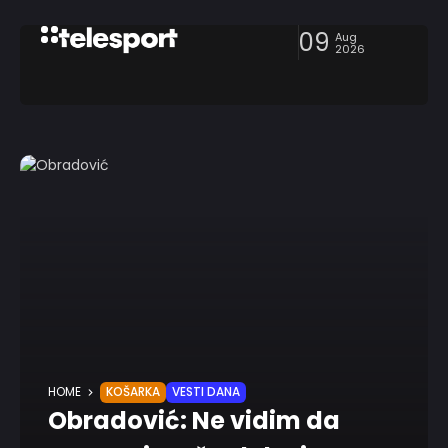
09
Aug
2026
HOME
KOŠARKA
VESTI DANA
Obradović: Ne vidim da