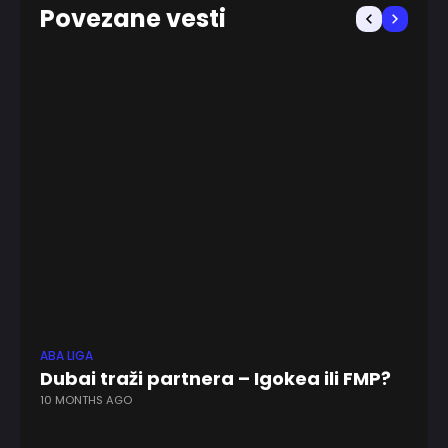
Povezane vesti
ABA LIGA
EV
Dubai traži partnera – Igokea ili FMP?
F
10 MONTHS AGO
o
1 W