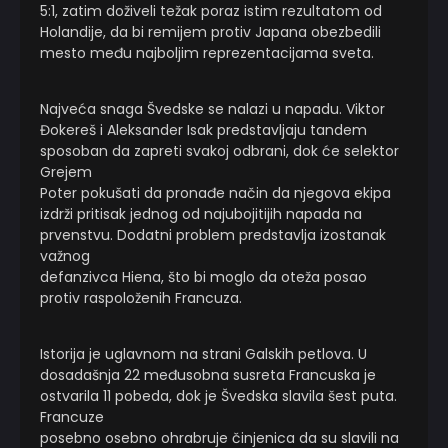
5:1, zatim doživeli težak poraz istim rezultatom od
Holandije, da bi remijem protiv Japana obezbedili
mesto među najboljim reprezentacijama sveta.
Najveća snaga Švedske se nalazi u napadu. Viktor
Đokereš i Aleksander Isak predstavljaju tandem
sposoban da zapreti svakoj odbrani, dok će selektor
Grejem
Poter pokušati da pronađe način da njegova ekipa
izdrži pritisak jednog od najubojitijih napada na
prvenstvu. Dodatni problem predstavlja izostanak
važnog
defanzivca Hiena, što bi moglo da oteža posao
protiv raspoloženih Francuza.
Istorija je uglavnom na strani Galskih petlova. U
dosadašnja 22 međusobna susreta Francuska je
ostvarila 11 pobeda, dok je Švedska slavila šest puta.
Francuze
posebno osebno ohrabruje činjenica da su slavili na