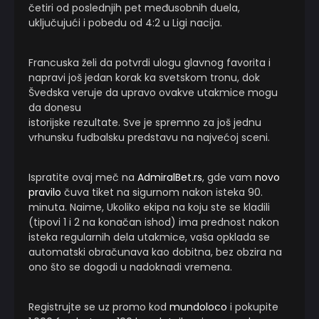
četiri od poslednjih pet međusobnih duela,
uključujući i pobedu od 4:2 u Ligi nacija.
Francuska želi da potvrdi ulogu glavnog favorita i
napravi još jedan korak ka svetskom tronu, dok
Švedska veruje da upravo ovakve utakmice mogu
da donesu
istorijske rezultate. Sve je spremno za još jednu
vrhunsku fudbalsku predstavu na najvećoj sceni.
Ispratite ovaj meč na
AdmiralBet.rs
, gde vam
novo
pravilo
čuva tiket na sigurnom nakon isteka 90.
minuta. Naime, Ukoliko ekipa na koju ste se kladili
(tipovi 1 i 2 na konačan ishod) ima prednost nakon
isteka regularnih dela utakmice, vaša opklada se
automatski obračunava kao dobitna, bez obzira na
ono što se dogodi u nadoknadi vremena.
Registrujte se uz promo kod
mundoloco
i pokupite