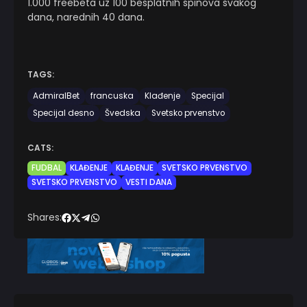
1.000 freebeta uz 100 besplatnih spinova svakog
dana, narednih 40 dana.
TAGS:
AdmiralBet
francuska
Klađenje
Specijal
Specijal desno
Švedska
Svetsko prvenstvo
CATS:
FUDBAL
KLAĐENJE
KLAĐENJE
SVETSKO PRVENSTVO
SVETSKO PRVENSTVO
VESTI DANA
Shares: