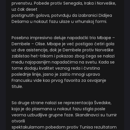
prvenstvu. Pobede protiv Senegala, Iraka i Norveške,
uz čak deset
postignutih golova, potvrđuju da izabranici Didijea
Dešama u nokaut fazu ulaze u vrhunskoj formi.
Posebno impresivno deluje napadački trio Mbape –
Dembele – Olise. Mbape je već postigao četiri gola
uz dve asistencije, dok je Dembele protiv Norveške
zablistao het-trikom i pokazao zbog čega se nalazi
među najopasnijim napadačima na svetu. Kada se
tome dodaju kvalitet veznog reda i čvrstina
poslednje linije, jasno je zašto mnogi upravo
Francusku vide kao prvog favorita za osvajanje
titule.
Sa druge strane nalazi se reprezentacija Švedske,
koja je do plasmana u nokaut fazu stigla posle
veoma uzbudljive grupne faze. Skandinavci su turnir
otvorili
spektakularnom pobedom protiv Tunisa rezultatom