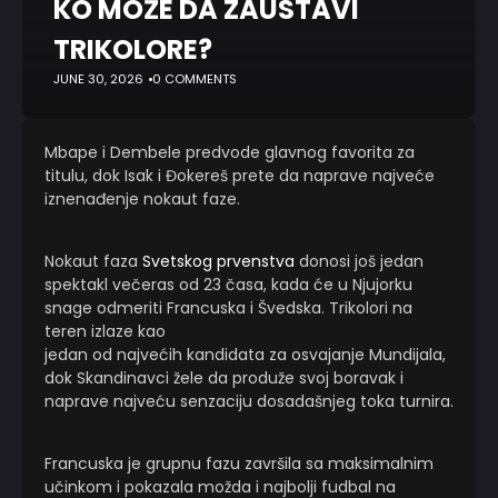
KO MOŽE DA ZAUSTAVI
TRIKOLORE?
JUNE 30, 2026
0 COMMENTS
Mbape i Dembele predvode glavnog favorita za
titulu, dok Isak i Đokereš prete da naprave najveće
iznenađenje nokaut faze.
Nokaut faza
Svetskog prvenstva
donosi još jedan
spektakl večeras od 23 časa, kada će u Njujorku
snage odmeriti Francuska i Švedska. Trikolori na
teren izlaze kao
jedan od najvećih kandidata za osvajanje Mundijala,
dok Skandinavci žele da produže svoj boravak i
naprave najveću senzaciju dosadašnjeg toka turnira.
Francuska je grupnu fazu završila sa maksimalnim
učinkom i pokazala možda i najbolji fudbal na