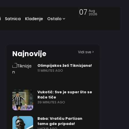
07
Aug
2026
i
Satnica
Klađenje
Ostalo
Najnovije
Vidi sve >
Olimpijakos želi Tiknizjana!
11 MINUTES AGO
Vukotić: Sve je super što se
Raće tiče
39 MINUTES AGO
Baba: Vratiću Partizan
tamo gde pripada!
1 HOUR AGO