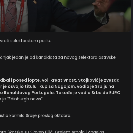
vrati selektorskom poslu.
ručnjak jedan je od kandidata za novog selektora ostrvske
dbal i posed lopte, voli kreativnost. Stojković je zvezda
r je osvojio titulu i kup sa Nagojom, vodio je Srbiju na
eko Ronaldovog Portugala. Takođe je vodio Srbe do EURO
 je “Edinburgh news”.
io kormilo Srbije prošlog oktobra.
ra Škotske su Slaven Bilić. Grejem Arnold i Angelos