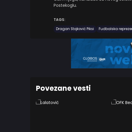
Postekoglu.
TAGS:
Dragan Stojković Piksi
Fudbalska repreze
Povezane vesti