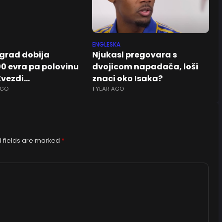
ENGLESKA
grad dobija
Njukasl pregovara s
00 evra pa polovinu
dvojicom napadača, loši
Zvezdi…
znaci oko Isaka?
AGO
1 YEAR AGO
 fields are marked
*