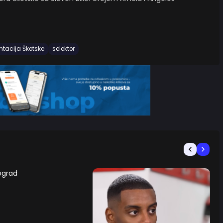
ntacija Škotske
selektor