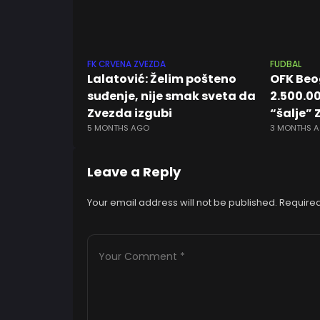
FK CRVENA ZVEZDA
FUDBAL
Lalatović: Želim pošteno
OFK Beo
suđenje, nije smak sveta da
2.500.0
Zvezda izgubi
“šalje” 
5 MONTHS AGO
3 MONTHS 
Leave a Reply
Your email address will not be published.
Required