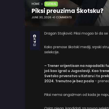
HOME
FUDBAL
Piksi preuzima Škotsku?
JUNE 30, 2026
0 COMMENTS
Dragan Stojković Piksi mogao bi da se 
Kako prenose škotski mediji, srpski st
selekcije.
– Trener orijentisan na napadački fu
još kao igrač u Jugoslaviji. Kao trene
Svetsko prvenstvo u Kataru i to pr
2024. Trenutno je bez posla
– preneo
Piksi nema angažman od kada je napust
Osim njega, kandidati za novog selekto