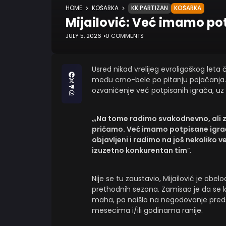
HOME
KOŠARKA
KK PARTIZAN
KOŠARKA
Mijailović: Već imamo po
JULY 5, 2026
0 COMMENTS
Usred nikad vrelijeg evroligaškog leta
među crno-bele po pitanju pojačanja. 
ozvaničenje već potpisanih igrača, uz
,
„Na tome radimo svakodnevno, ali za
pričamo. Već imamo potpisane igrač
objavljeni i radimo na još nekoliko
izuzetno konkurentan tim
“.
Nije se tu zaustavio, Mijailović je ob
prethodnih sezona. Zamisao je da se kl
maha, pa naišlo na negodovanje preds
mesecima i/ili godinama ranije.