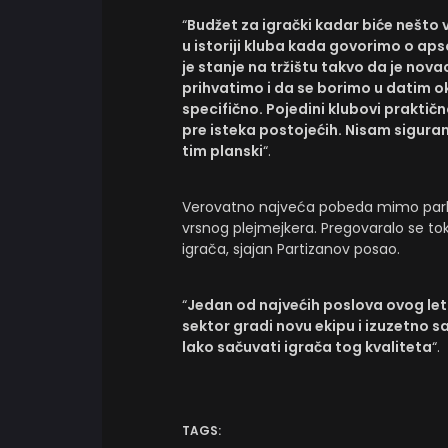
“
Budžet za igrački kadar biće nešto v
u istoriji kluba kada govorimo o aps
je stanje na tržištu takvo da je nova
prihvatimo i da se borimo u datim o
specifično. Pojedini klubovi praktič
pre isteka postojećih. Nisam sigura
tim planski
“.
Verovatno najveća pobeda mimo parke
vrsnog plejmejkera. Pregovaralo se to
igrača, sjajan Partizanov posao.
“
Jedan od najvećih poslova ovog let
sektor gradi novu ekipu i izuzetno sa
lako sačuvati igrača tog kvaliteta
“.
TAGS: