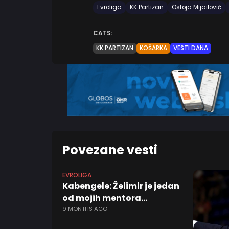
Evroliga
KK Partizan
Ostoja Mijailović
CATS:
KK PARTIZAN
KOŠARKA
VESTI DANA
Povezane vesti
EVROLIGA
Kabengele: Želimir je jedan
od mojih mentora…
9 MONTHS AGO