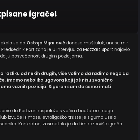
tpisane igrače!
 čekalo se da
Ostoja Mijailović
donese muštuluk, unese mir
Predsednik Partizana je u intervjuu za
Mozzart Sport
najavio
 dalju posvećenost drugim pozicijama.
 razliku od nekih drugih, više volimo da radimo nego da
e, imamo nekoliko ugovora koji još nisu zvanično
 veoma važnih pozicija. Siguran sam da ćemo imati
elodanio da Partizan raspolaže s većim budžetom nego
ub izvuče iz mase, evroligaško tržište je sigurno uzelo
ednika. Konkretno, zasmetalo je da tim rezerviše igrača