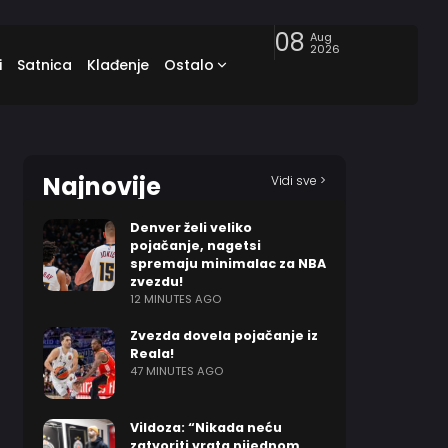
08
Aug
2026
i
Satnica
Klađenje
Ostalo
Najnovije
Vidi sve >
Denver želi veliko
pojačanje, nagetsi
spremaju minimalac za NBA
zvezdu!
12 MINUTES AGO
Zvezda dovela pojačanje iz
Reala!
47 MINUTES AGO
Vildoza: “Nikada neću
zatvoriti vrata nijednom