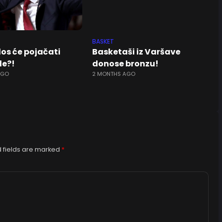
BASKET
os će pojačati
Basketaši iz Varšave
le?!
donose bronzu!
AGO
2 MONTHS AGO
 fields are marked
*