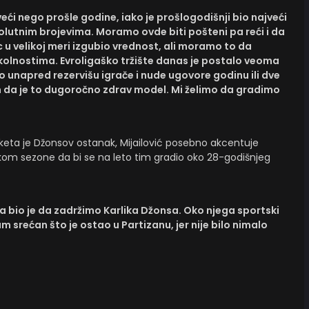
eći nego prošle godine, iako je prošlogodišnji bio najveći
olutnim brojevima. Moramo ovde biti pošteni pa reći i da
c u velikoj meri izgubio vrednost, ali moramo to da
kolnostima. Evroligaško tržište danas je postalo veoma
no unapred rezervišu igrače i nude ugovore godinu ili dve
n da je to dugoročno zdrav model. Mi želimo da gradimo
ta je Džonsov ostanak, Mijailović posebno akcentuje
kom sezone da bi se na leto tim gradio oko 28-godišnjeg
a bio je da zadržimo Karlika Džonsa. Oko njega sportski
m srećan što je ostao u Partizanu, jer nije bilo nimalo