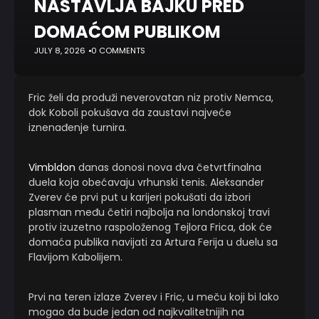
NASTAVLJA BAJKU PRED
DOMAĆOM PUBLIKOM
JULY 8, 2026
0 COMMENTS
Fric želi da produži neverovatan niz protiv Nemca,
dok Koboli pokušava da zaustavi najveće
iznenađenje turnira.
Vimbldon
danas donosi nova dva četvrtfinalna
duela koja obećavaju vrhunski tenis. Aleksander
Zverev će prvi put u karijeri pokušati da izbori
plasman među četiri najbolja na londonskoj travi
protiv izuzetno raspoloženog Tejlora Frica, dok će
domaća publika navijati za Artura Ferija u duelu sa
Flavijom Kabolijem.
Prvi na teren izlaze Zverev i Fric, u meču koji bi lako
mogao da bude jedan od najkvalitetnijih na