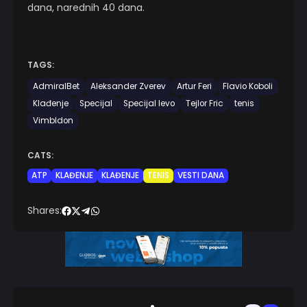
dana, narednih 40 dana.
TAGS:
AdmiralBet
Aleksander Zverev
Artur Feri
Flavio Koboli
Klađenje
Specijal
Specijal levo
Tejlor Fric
tenis
Vimbldon
CATS:
ATP
KLAĐENJE
KLAĐENJE
TENIS
VESTI DANA
Shares: