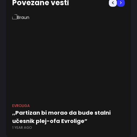
Povezane vesti
EVROLIGA
EV
,,Partizan bi morao da bude stalni
,,
učesnik plej-ofa Evrolige”
zr
1 YEAR AGO
11