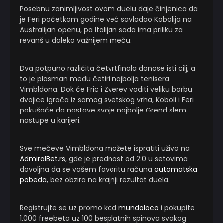
Posebnu zanimljivost ovom duelu daje činjenica da
je Feri početkom godine već savladao Kobolija na
Australijan openu, pa Italijan sada ima priliku za
revanš u daleko važnijem meču.
Dva potpuno različita četvrtfinala donose isti cilj, a
to je plasman među četiri najbolja tenisera
Vimbldona. Dok će Fric i Zverev voditi veliku borbu
dvojice igrača iz samog svetskog vrha, Koboli i Feri
pokušaće da nastave svoje najbolje Grend slem
nastupe u karijeri.
Sve mečeve Vimbldona možete ispratiti uživo na
AdmiralBet.rs
, gde je prednost od 2:0 u setovima
dovoljna da se vašem favoritu računa
automatska
pobeda
, bez obzira na krajnji rezultat duela.
Registrujte se uz promo kod
mundoloco
i pokupite
1.000 freebeta uz 100 besplatnih spinova svakog