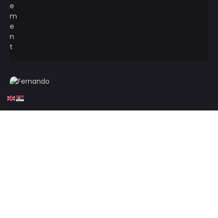
HOME
KOŠARKA
EVROLIGA
KK PARTIZAN
Fernando ne mora da brine,