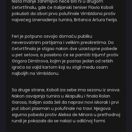
Ništa manje zanimljivo neće biti ni u drugom
četvrtfinalu, gde će italijanski teniser Flavio Koboli
pokušati da izbori prvo polufinale Vimbldona protiv
najvećeg iznenađenja turnira, Britanca Artura Ferija.
Feri je potpuno osvojio domaću publiku
neverovatnim partijama i velikim preokretima. Do
četvrtfinala je stigao nakon dve uzastopne pobede
u pet setova, a posebno će se pamtiti trijumf protiv
Grigora Dimitrova, kojim je postao jedan od retkih
igrača sa vajld kartom koji su stigli među osam
najboljih na Vimbldonu.
Sa druge strane, Koboli iza sebe ima sezonu iz snova.
Nakon osvajanja turnira u Akapulku i finala Rolan
Garosa, Italijan sada želi da napravi novi iskorak i prvi
put izbori plasman u polufinale na travi. Njegova
sigurna pobeda protiv Aleksa de Minora u prethodnoj
rundi je pokazala da se nalazi u odličnoj formi.