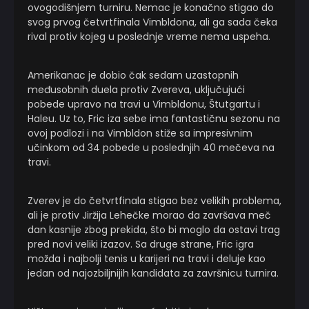
ovogodišnjem turniru. Nemac je konačno stigao do
svog prvog četvrtfinala Vimbldona, ali ga sada čeka
rival protiv kojeg u poslednje vreme nema uspeha.
Amerikanac je dobio čak sedam uzastopnih
međusobnih duela protiv Zvereva, uključujući
pobede upravo na travi u Vimbldonu, Štutgartu i
Haleu. Uz to, Fric iza sebe ima fantastičnu sezonu na
ovoj podlozi i na Vimbldon stiže sa impresivnim
učinkom od 34 pobede u poslednjih 40 mečeva na
travi.
Zverev je do četvrtfinala stigao bez velikih problema,
ali je protiv Jiržija Lehečke morao da završava meč
dan kasnije zbog prekida, što bi moglo da ostavi trag
pred novi veliki izazov. Sa druge strane, Fric igra
možda i najbolji tenis u karijeri na travi i deluje kao
jedan od najozbiljnijih kandidata za završnicu turnira.