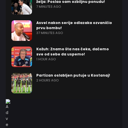
želja: Poslao sam ozbiljnu ponudu!
7 MINUTES AGO
Asvel nakon serije odlazaka ozvaničio
prvu bombu!
37 MINUTES AGO
Kožuh: Znamo šta nas čeka, daćemo
sve od sebe da uspemo!
1 HOUR AGO
Partizan oslabljen putuje u Kostanaj!
2 HOURS AGO