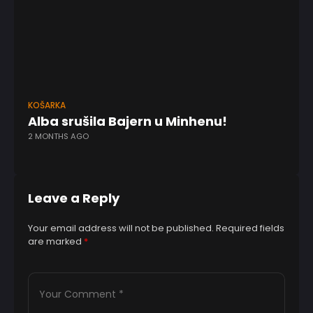
KOŠARKA
KK
Alba srušila Bajern u Minhenu!
,,
2 MONTHS AGO
Od
10
Leave a Reply
Your email address will not be published.
Required fields
are marked
*