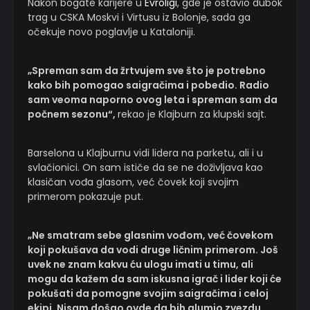
Nakon bogate karijere u
Evroligi
, gde je ostavio dubok
trag u CSKA Moskvi i Virtusu iz Bolonje, sada ga
očekuje novo poglavlje u Kataloniji.
„Spreman sam da žrtvujem sve što je potrebno
kako bih pomogao saigračima i pobedio. Radio
sam veoma naporno ovog leta i spreman sam da
počnem sezonu“,
rekao je Klajburn za klupski sajt.
Barselona u Klajburnu vidi lidera na parketu, ali i u
svlačionici. On sam ističe da se ne doživljava kao
klasičan vođa glasom, već čovek koji svojim
primerom pokazuje put.
„Ne smatram sebe glasnim vođom, već čovekom
koji pokušava da vodi druge ličnim primerom. Još
uvek ne znam kakvu ću ulogu imati u timu, ali
mogu da kažem da sam iskusna igrač i lider koji će
pokušati da pomogne svojim saigračima i celoj
ekipi. Nisam došao ovde da bih glumio zvezdu