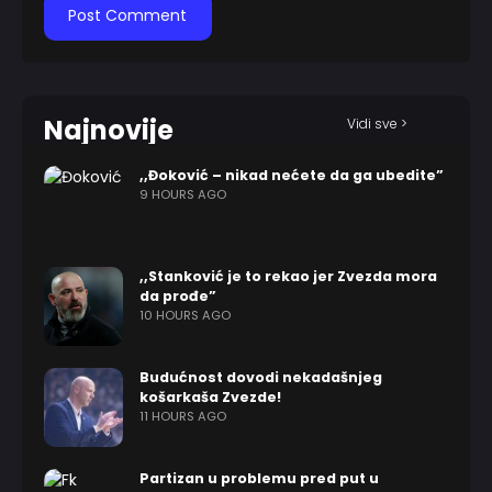
Najnovije
Vidi sve >
,,Đoković – nikad nećete da ga ubedite”
9 HOURS AGO
,,Stanković je to rekao jer Zvezda mora
da prođe”
10 HOURS AGO
Budućnost dovodi nekadašnjeg
košarkaša Zvezde!
11 HOURS AGO
Partizan u problemu pred put u