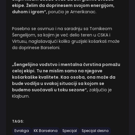
ekipe. Želim da doprinesem svojom energijom,
duhom i igrom“,
poručio je Amerikanac.
Posebno se osvrnuo i na saradnju sa Tornikeom
Šengelijom, sa kojim je već delio teren u CSKA i
Virtusu, naglašavajući koliko gruzijski košarkaš može
da doprinese Barseloni.
„Šengelijino vođstvo i mentalna čvrstina pomažu
celoj ekipi. Tu ne mislim samo na njegove
košarkaške kvalitete. Kao osoba, ona može da
bude vodilja u svakoj situaciji sa kojom se
budemo suočavali u toku sezone“,
zaključio je
Klajburn.
TAGS:
Evroliga
KK Barselona
Specijal
Specijal desno