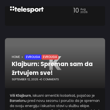
10
Aug
2026
K
HOME
EVROLIGA
EVROLIGA
Klajburn: Spreman sam da
žrtvujem sve!
SEPTEMBER 12, 2025
0 COMMENTS
Vili Klajburn
, iskusni američki košarkaš, pojačao je
Barselonu
pred novu sezonu i poručio da je spreman
da svoju energiju i iskustvo stavi u službu ekipe.