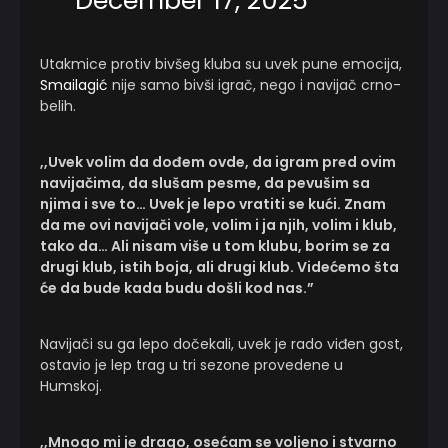
December 17, 2025
Utakmice protiv bivšeg kluba su uvek pune emocija,
Smailagić
nije samo bivši igrač, nego i navijač crno-
belih.
,,Uvek volim da dođem ovde, da igram pred ovim
navijačima, da slušam pesme, da pevušim sa
njima i sve to… Uvek je lepo vratiti se kući. Znam
da me ovi navijači vole, volim i ja njih, volim i klub,
tako da… Ali nisam više u tom klubu, borim se za
drugi klub, istih boja, ali drugi klub. Videćemo šta
će da bude kada budu došli kod nas.”
Navijači su ga lepo dočekali, uvek je rado viđen gost,
ostavio je lep trag u tri sezone provedene u
Humskoj.
,,Mnogo mi je drago, osećam se voljeno i stvarno