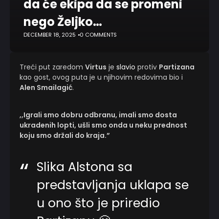
da će ekipa da se promeni
nego Željko…
DECEMBER 18, 2025
0 COMMENTS
Treći put zaredom
Virtus
je
slavio
protiv
Partizana
kao gost, ovog puta je u njihovim redovima bio i
Alen Smailagić
.
,,Igrali smo dobru odbranu, imali smo dosta
ukradenih lopti, ušli smo onda u neku prednost
koju smo držali do kraja.”
Slika Alstona sa
predstavljanja uklapa se
u ono što je priredio