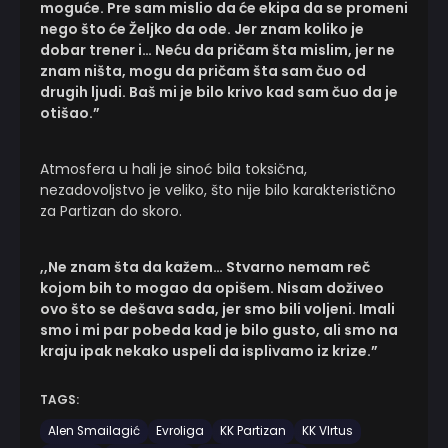
moguće. Pre sam mislio da će ekipa da se promeni
nego što će Željko da ode. Jer znam koliko je
dobar trener i… Neću da pričam šta mislim, jer ne
znam ništa, mogu da pričam šta sam čuo od
drugih ljudi. Baš mi je bilo krivo kad sam čuo da je
otišao.”
Atmosfera u hali je sinoć bila toksična,
nezadovoljstvo je veliko, što nije bilo karakteristično
za Partizan do skoro.
,,Ne znam šta da kažem… Stvarno nemam reč
kojom bih to mogao da opišem. Nisam doživeo
ovo što se dešava sada, jer smo bili voljeni. Imali
smo i mi par pobeda kad je bilo gusto, ali smo na
kraju ipak nekako uspeli da isplivamo iz krize.”
TAGS:
Alen Smailagić
Evroliga
KK Partizan
KK VIrtus