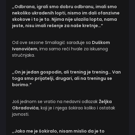
,,Odbrana, igrali smo dobru odbranu, imali smo
nekoliko ukradenih lopti, nismo im dali ofanzivne
skokove i to je to. Njima nije ulazila lopta, nama
jeste, nisu imali rešenje za naše kretnje…”
Od ove sezone Smailagić sarađuje sa
Duškom
Ivanovićem
, ima samo reči hvale za iskusnog
stručnjaka.
,,On je jedan gospodin, ali trening je trening… Van
toga smo prijatelji, drugari, ali na treningu se
borimo.”
Još jednom se vratio na nedavni odlazak
Željka
Obradovića
, koji je i njega šokirao koliko i ostatak
javnosti.
,,Jako me je šokiralo, nisam mislio da je to