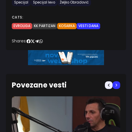
Specijal
Specijal levo
Željko Obradović
CATS:
EVROLIGA
KK PARTIZAN
KOŠARKA
VESTI DANA
Shares:
Povezane vesti