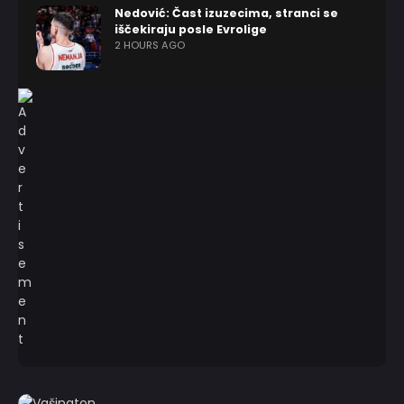
Nedović: Čast izuzecima, stranci se
iščekiraju posle Evrolige
2 HOURS AGO