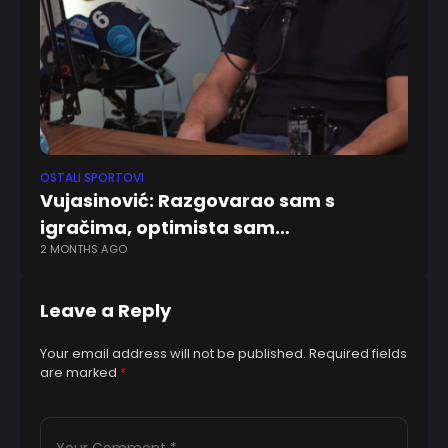
OSTALI SPORTOVI
EV
Vujasinović: Razgovarao sam s
Pa
igračima, optimista sam…
po
2 MONTHS AGO
8 
Leave a Reply
Your email address will not be published.
Required fields
are marked
*