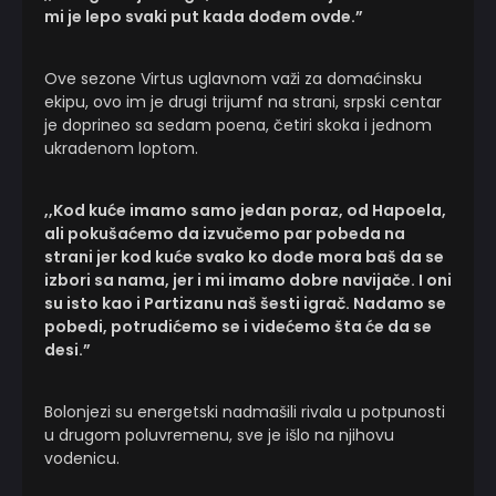
mi je lepo svaki put kada dođem ovde.”
Ove sezone Virtus uglavnom važi za domaćinsku
ekipu, ovo im je drugi trijumf na strani, srpski centar
je doprineo sa sedam poena, četiri skoka i jednom
ukradenom loptom.
,,Kod kuće imamo samo jedan poraz, od Hapoela,
ali pokušaćemo da izvučemo par pobeda na
strani jer kod kuće svako ko dođe mora baš da se
izbori sa nama, jer i mi imamo dobre navijače. I oni
su isto kao i Partizanu naš šesti igrač. Nadamo se
pobedi, potrudićemo se i videćemo šta će da se
desi.”
Bolonjezi su energetski nadmašili rivala u potpunosti
u drugom poluvremenu, sve je išlo na njihovu
vodenicu.