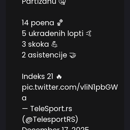
Partizanu 🤐
14 poena 🏀
5 ukradenih lopti 🤙
3 skoka 💪
2 asistencije 🤝
Indeks 21 🔥
pic.twitter.com/vliN1pbGW
a
— TeleSport.rs
(@TelesportRS)