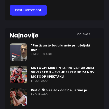
Najnovije
Vidi sve >
“Partizan je tada krasio prijateljski
duh!”
5 MINUTES AGO
MOTOGP: MARTIN I APRILIJA POKORILI
SILVERSTON – SVE JE SPREMNO ZA NOVI
MOTOGP SPEKTAKL!
1 HOUR AGO
Ristić: Što se Jokića tiče, istina je…
1 HOUR AGO