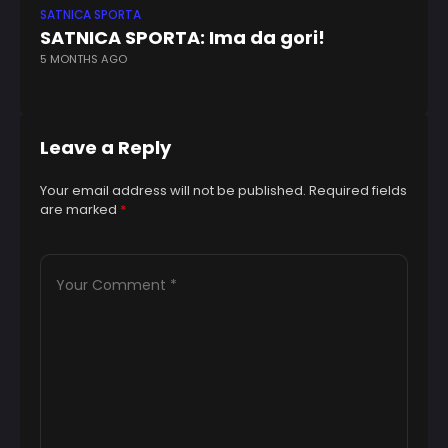
SATNICA SPORTA
SA
SATNICA SPORTA: Ima da gori!
S
5 MONTHS AGO
os
1 
Leave a Reply
Your email address will not be published.
Required fields
are marked
*