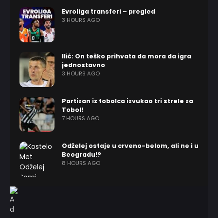
Evroliga transferi – pregled
3 HOURS AGO
Ilić: On teško prihvata da mora da igra
jednostavno
3 HOURS AGO
Partizan iz tobolca izvukao tri strele za
Tobol!
7 HOURS AGO
Odželej ostaje u crveno-belom, ali ne i u
Beogradu!?
8 HOURS AGO