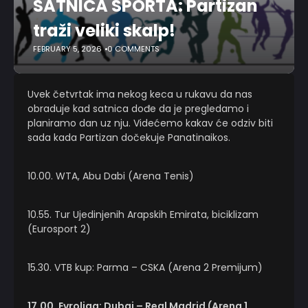
SATNICA SPORTA: Partizan
traži veliki skalp!
FEBRUARY 5, 2026
0 COMMENTS
Uvek četvrtak ima nekog keca u rukavu da nas
obraduje kad satnica dođe da je pregledamo i
planiramo dan uz nju. Videćemo kakav će odziv biti
sada kada Partizan dočekuje Panatinaikos.
10.00. WTA, Abu Dabi (Arena Tenis)
10.55. Tur Ujedinjenih Arapskih Emirata, biciklizam
(Eurosport 2)
15.30. VTB kup: Parma – CSKA (Arena 2 Premijum)
17.00. Evroliga: Dubai – Real Madrid (Arena 1