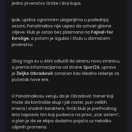
jedno prvenstvo Grčke i dva kupa.
Ipak, uprkos ogromnim ulaganjima u poslednjoj
sezoni, Panatinaikos nije uspeo da ostvari glavne
ciljeve. Klub je ostao bez plasmana na
Fajnal-for
Evrolige
, a potom je izgubio i titulu u domaćem
prvenstvu.
Zbog toga su u Atini odlučili da okrenu novu stranicu,
a prema informacijama od strane
Sport24
, upravo
je
Željko Obradović
označen kao idealno rešenje za
početak nove ere.
U Panatinaikosu veruju da je Obradović trener koji
može da kontroliše skup i jak roster, pun velikih
imena i snažnih karaktera. Grčki klub je prethodnog
leta napravio tim koji podseća na pravi „star sistem“,
a plan je da se ekipa dodatno pojača uz nekoliko
ciljanih promena.