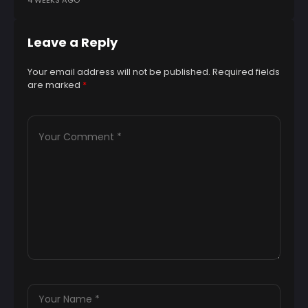
4 WEEKS AGO
5 
Leave a Reply
Your email address will not be published.
Required fields
are marked
*