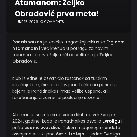
Atamanom: Željko
Obradović prva meta!
JUNE 15, 2026
0 COMMENTS
Panatinaikos
je završio trogodišnji ciklus sa
Erginom
Atamanom
i već krenuo u potragu za novim
trenerom, a prva želja grčkog velikana je
Željko
Obradović
.
Klub iz Atine je ozvaničio rastanak sa turskim
stručnjakom, čime je stavljena tačka na period u
kojem je Panatinaikos imao velike uspone, ali i
razočaranja u završnici poslednje sezone.
Ataman je sa zelenima vratio klub na vrh Evrope
2024. godine, kada je Panatinaikos osvojio
Evroligu
i
prišio
sedmu zvezdicu
. Tokom njegovog mandata
osvojena su ukupno
četiri trofeja
— jedna Evroliga,