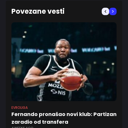
Povezane vesti
EVROLIGA
KO
Fernando pronašao novi klub: Partizan
NB
zaradio od transfera
do