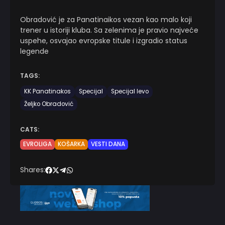
Obradović je za Panatinaikos vezan kao malo koji
trener u istoriji kluba. Sa zelenima je pravio najveće
uspehe, osvajao evropske titule i izgradio status
legende
TAGS:
KK Panatinakos
Specijal
Specijal levo
Željko Obradović
CATS:
EVROLIGA
KOŠARKA
VESTI DANA
Shares: