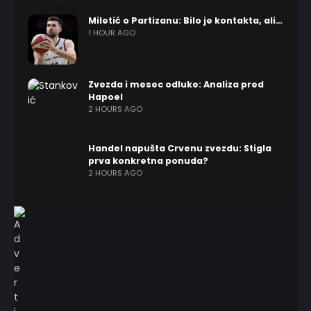
Miletić o Partizanu: Bilo je kontakta, ali…
1 HOUR AGO
Zvezda i mesec odluke: Analiza pred
Hapoel
2 HOURS AGO
Handel napušta Crvenu zvezdu: Stigla
prva konkretna ponuda?
2 HOURS AGO