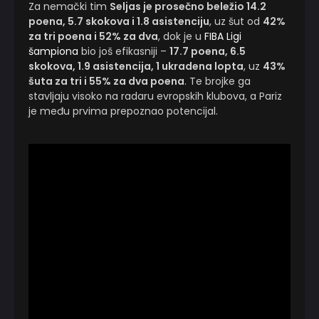
Za nemački tim
Seljas je prosečno beležio 14.2
poena, 5.7 skokova i 1.8 asistenciju
, uz šut od
42%
za tri poena i 52% za dva
, dok je u
FIBA Ligi
šampiona
bio još efikasniji –
17.7 poena, 6.5
skokova, 1.9 asistencija, 1 ukradena lopta
, uz
43%
šuta za tri i 55% za dva poena
. Te brojke ga
stavljaju visoko na radaru evropskih klubova, a Pariz
je među prvima prepoznao potencijal.