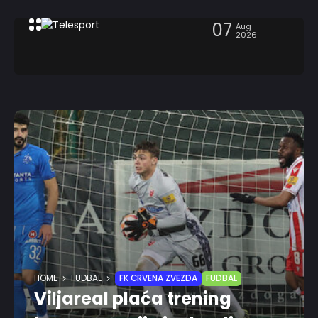
07
Aug
2026
HOME
FUDBAL
FK CRVENA ZVEZDA
FUDBAL
Viljareal plaća trening