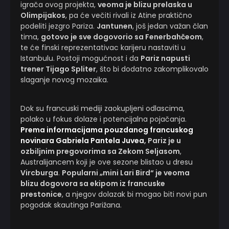
igrača ovog projekta,
veoma je blizu prelaska u
Olimpijakos
, pa će večiti rivali iz Atine praktično
podeliti jezgro Pariza.
Jantunen
, još jedan važan član
tima,
gotovo je sve dogovorio sa Fenerbahčeom
,
te će finski reprezentativac karijeru nastaviti u
Istanbulu. Postoji mogućnost i da
Pariz napusti
trener Tijago Spliter
, što bi dodatno zakomplikovalo
slaganje novog mozaika.
Dok su francuski mediji zaokupljeni odlascima,
polako u fokus dolaze i potencijalna pojačanja.
Prema informacijama pouzdanog francuskog
novinara Gabriela Pantela Juvea
, Pariz je u
ozbiljnim pregovorima sa Zekom Seljasom
,
Australijancem koji je ove sezone blistao u dresu
Vircburga
.
Popularni „mini Lari Bird“ je veoma
blizu dogovora sa ekipom iz francuske
prestonice
, a njegov dolazak bi mogao biti novi pun
pogodak skautinga Parižana.