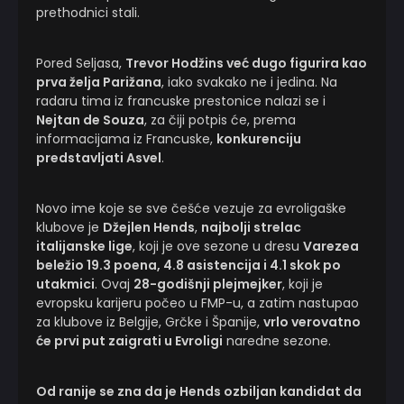
prethodnici stali.
Pored Seljasa,
Trevor Hodžins već dugo figurira kao
prva želja Parižana
, iako svakako ne i jedina. Na
radaru tima iz francuske prestonice nalazi se i
Nejtan de Souza
, za čiji potpis će, prema
informacijama iz Francuske,
konkurenciju
predstavljati Asvel
.
Novo ime koje se sve češće vezuje za evroligaške
klubove je
Džejlen Hends
,
najbolji strelac
italijanske lige
, koji je ove sezone u dresu
Varezea
beležio 19.3 poena, 4.8 asistencija i 4.1 skok po
utakmici
. Ovaj
28-godišnji plejmejker
, koji je
evropsku karijeru počeo u FMP-u, a zatim nastupao
za klubove iz Belgije, Grčke i Španije,
vrlo verovatno
će prvi put zaigrati u Evroligi
naredne sezone.
Od ranije se zna da je Hends ozbiljan kandidat da