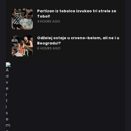
Partizan iz tobolca izvukao tri strele za
Tobol!
4 HOURS AGO
Odželej ostaje u crveno-belom, ali ne i u
Beogradu!?
6 HOURS AGO