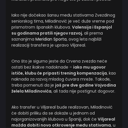
Iako nije dočekao šansu među stativama Zvezdinog
seniorskog tima, Miladinović je već duže vreme pod
prismotrom španskih klubova.
Valensija i Espanjol
su godinama pratili njegov razvoj
, ali prema
saznanjima
Meridian Sporta
, ovog leta najbliži
realizaciji transfera je upravo Viljareal.
Ono što je sigurno jeste da Crvena zvezda neće
ostati bez ikakve nadoknade –
iako mu ugovor
ističe, klubu će pripasti trening kompenzacija
, kao
naknada za razvoj mladog čuvara mreže. Takođe,
treba pomenuti da je
još pre dve godine Vojvodina
želela Miladinovića
, ali tada nije postignut dogovor.
Ako transfer u Viljareal bude realizovan, Miladinović
će dobiti priliku da se dokaže u jednom od
najorganizovanijih klubova u Španiji, dok će
Viljareal
možda dobiti novo otkrovenje među stativama
, u