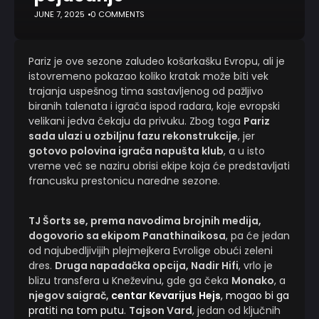
JUNE 7, 2025
0 COMMENTS
Pariz je ove sezone zaludeo košarkašku Evropu, ali je
istovremeno pokazao koliko kratak može biti vek
trajanja uspešnog tima sastavljenog od pažljivo
biranih talenata i igrača ispod radara, koje evropski
velikani jedva čekaju da privuku. Zbog toga
Pariz
sada ulazi u ozbiljnu fazu rekonstrukcije
, jer
gotovo polovina igrača napušta klub
, a u isto
vreme već se naziru obrisi ekipe koja će predstavljati
francusku prestonicu naredne sezone.
TJ Šorts se, prema navodima brojnih medija,
dogovorio sa ekipom Panathinaikosa
, pa će jedan
od najubedljivijih plejmejkera Evrolige obući zeleni
dres.
Druga napadačka opcija, Nadir Hifi
, vrlo je
blizu transfera u Kneževinu, gde ga čeka
Monako
, a
njegov saigrač,
centar Kevarijus Hejs
, mogao bi ga
pratiti na tom putu
.
Tajson Vard
, jedan od ključnih