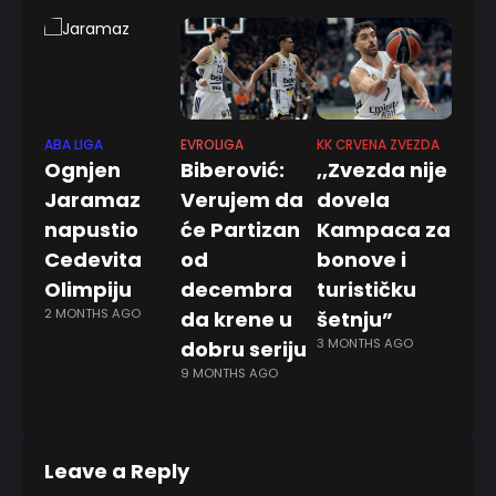
ABA LIGA
EVROLIGA
KK CRVENA ZVEZDA
EVROL
Ognjen
Biberović:
,,Zvezda nije
Mak
Jaramaz
Verujem da
dovela
poč
napustio
će Partizan
Kampaca za
skla
Cedevita
od
bonove i
Stiž
Olimpiju
decembra
turističku
bivš
2 MONTHS AGO
da krene u
šetnju”
Zve
3 MONTHS AGO
dobru seriju
zam
9 MONTHS AGO
Riv
1 YEAR
Leave a Reply