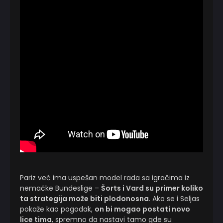
Pariz već ima uspešan model rada sa igračima iz
nemačke Bundeslige –
Šorts i Vard su primer koliko
ta strategija može biti plodonosna
. Ako se i Seljas
pokaže kao pogodak,
on bi mogao postati novo
lice tima
, spremno da nastavi tamo gde su