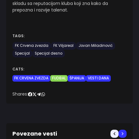
skladu sa reputacijom kluba koji zna kako da
prepozna i razvije talenat.
TAGS:
FK Crvena zvezda
FK Viljareal
Jovan Miladinović
Specijal
Specijal desno
CATS:
FK CRVENA ZVEZDA
FUDBAL
ŠPANIJA
VESTI DANA
Shares:
Povezane vesti