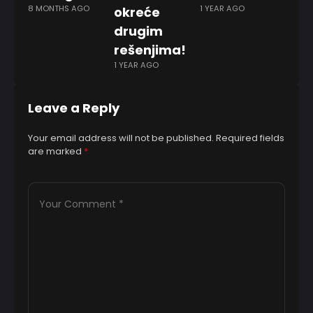
8 MONTHS AGO
1 YEAR AGO
okreće
derb
5 MON
drugim
rešenjima!
1 YEAR AGO
Leave a Reply
Your email address will not be published.
Required fields
are marked
*