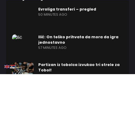
Evroliga transferi – pregled
50 MINUTES AGO
Ilić: On teško prihvata da mora da igra
jednostavno
57 MINUTES AGO
Partizan iz tobolca izvukao tri strele za
Tobol!
5 HOURS AGO
Odželej ostaje u crveno-belom, ali ne i u
Beogradu!?
6 HOURS AGO