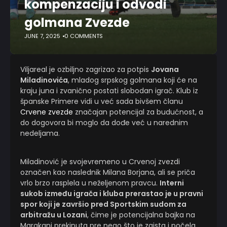
kompenzaciju i odvodi
golmana Zvezde
JUNE 7, 2025
0 COMMENTS
Viljareal je ozbiljno zagrizao za potpis
Jovana
Miladinovića
, mladog srpskog golmana koji će na
kraju juna i zvanično postati slobodan igrač. Klub iz
španske Primere vidi u već sada bivšem članu
Crvene zvezde
značajan potencijal za budućnost, a
do dogovora bi moglo da dođe već u narednim
nedeljama.
Miladinović je svojevremeno u Crvenoj zvezdi
označen kao naslednik Milana Borjana, ali se priča
vrlo brzo rasplela u neželjenom pravcu.
Interni
sukob između igrača i kluba prerastao je u pravni
spor koji je završio pred Sportskim sudom za
arbitražu u Lozani
, čime je potencijalna bajka na
Marakani prekinuta pre nego što je zaista i počela.