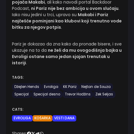
pojača Makabi
, ali kako navodi portal Backdoor
Podcast,
ni Pariz nije bez ambicija u ovom slučaju
.
Iako nisu jedini u trci, upravo su
Makabi i Pariz
najčešće pominjani kao klubovi koji trenutno vode
bitku za njegov potpis
.
Pariz je dokazao da zna kako da pronađe bisere, i sve
ukazuje na to da
ne želi da mu ovogodišnja bajka u
Evroligi ostane samo jedan sjajan trenutak u
istoriji
.
TAGS:
Džejlen Hends
Evroliga
KK Pariz
Nejtan de Souza
Specijal
Specijal desno
Trevor Hodžins
Zek Seljas
CATS:
EVROLIGA
KOŠARKA
VESTI DANA
Shares: