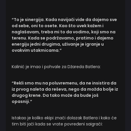
“To je sinergija. Kada navijači vide da dajemo sve
od sebe, oni to osete. Kao što uvek kažem i
naglašavam, treba mi to da vodimo, koji smo na
terenu. Kada se podržavamo, pratimo i dajemo
energiju jedni drugima, uživanje je igranje u
ovakvim utakmicama.”
Kalinić je imao i pohvale za Džareda Batlera:
“Rekli smo mu na poluvremenu, da ne insistira da
iz prvog naleta da reševa, nego da možda bolje iz
drugog krene. Da tako može da bude još
opasniji.”
Istakao je koliko ekipi znači dolazak Batlera i kako će
tim biti jači kada se vrate povređeni saigrači: