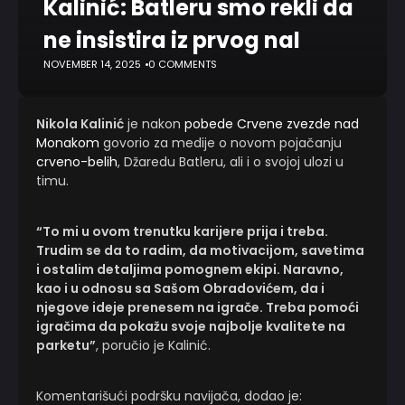
Kalinić: Batleru smo rekli da
ne insistira iz prvog nal
NOVEMBER 14, 2025
0 COMMENTS
Nikola Kalinić
je nakon
pobede Crvene zvezde nad
Monakom
govorio za medije o novom pojačanju
crveno-belih
, Džaredu Batleru, ali i o svojoj ulozi u
timu.
“To mi u ovom trenutku karijere prija i treba.
Trudim se da to radim, da motivacijom, savetima
i ostalim detaljima pomognem ekipi. Naravno,
kao i u odnosu sa Sašom Obradovićem, da i
njegove ideje prenesem na igrače. Treba pomoći
igračima da pokažu svoje najbolje kvalitete na
parketu”
, poručio je Kalinić.
Komentarišući podršku navijača, dodao je: