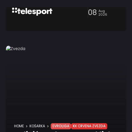
08
Aug
2026
HOME
KOŠARKA
EVROLIGA
KK CRVENA ZVEZDA