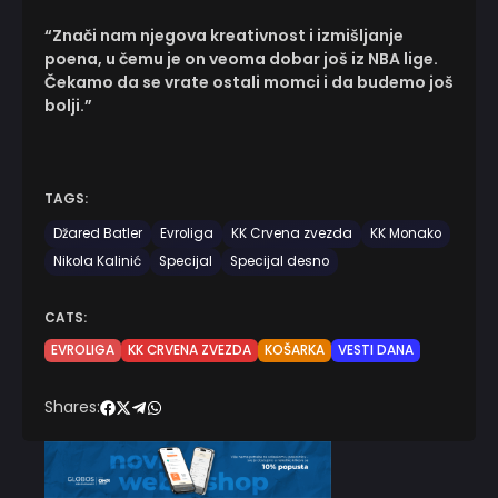
“Znači nam njegova kreativnost i izmišljanje
poena, u čemu je on veoma dobar još iz NBA lige.
Čekamo da se vrate ostali momci i da budemo još
bolji.”
TAGS:
Džared Batler
Evroliga
KK Crvena zvezda
KK Monako
Nikola Kalinić
Specijal
Specijal desno
CATS:
EVROLIGA
KK CRVENA ZVEZDA
KOŠARKA
VESTI DANA
Shares: