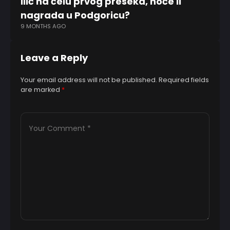
Ilić na čelu prvog preseka, hoće li
Re
nagrada u Podgoricu?
Sk
9 MONTHS AGO
1 Y
Leave a Reply
Your email address will not be published.
Required fields
are marked
*