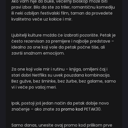
Ako vam nije do buke, večernji bioskop može biti
pravi izbor. Bilo da ste za triler, romantičnu komediju
ili neki ozbiljan festivalski film, taman da provedete
kvalitetno veče uz kokice i mir.
Ljubitelji kulture možda će izabrati pozorište. Petak je
često rezervisan za premijere i najbolje predstave –
idealno za one koji vole da petak počne tiše, ali
završi snažnom emocijom.
Za one koji vole mir i rutinu – knjiga, omiljeni čaj i
stari dobri Netfliks su uvek pouzdana kombinacija.
Bez gužve, bez šminke, bez žurbe, bez galame, samo
vi i veče po vašoj meri.
Ipak, postoji još jedan način da petak dobije novo
značenje – ako znate za
promo kod
PETAK30.
Samo danas, unesite ovaj promo kod prilikom prve