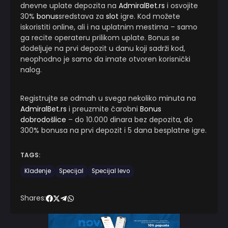
dnevne uplate depozita na
AdmiralBet.rs
i osvojite
30%
bonus
sredstava za
slot
igre. Kod možete
iskoristiti online, ali i na uplatnim mestima – samo
ga recite operateru prilikom uplate. Bonus se
dodeljuje na prvi depozit u danu koji sadrži kod,
neophodno je samo da imate otvoren korisnički
nalog.
Registrujte se odmah u svega nekoliko minuta na
AdmiralBet.rs
i preuzmite čarobni
Bonus
dobrodošlice
– do 10.000 dinara bez depozita, do
300% bonusa na prvi depozit i 5 dana besplatne igre.
TAGS:
Klađenje
Specijal
Specijal levo
Shares: