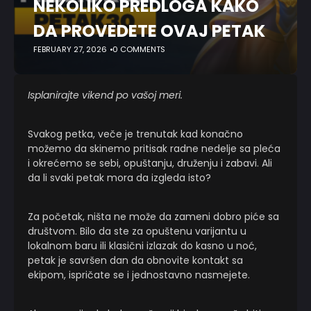
NEKOLIKO PREDLOGA KAKO
DA PROVEDETE OVAJ PETAK
FEBRUARY 27, 2026
0 COMMENTS
Isplanirajte vikend po vašoj meri.
Svakog petka, veče je trenutak kad konačno
možemo da skinemo pritisak radne nedelje sa pleća
i okrećemo se sebi, opuštanju, druženju i zabavi. Ali
da li svaki petak mora da izgleda isto?
Za početak, ništa ne može da zameni dobro piće sa
društvom. Bilo da ste za opuštenu varijantu u
lokalnom baru ili klasični izlazak do kasno u noć,
petak je savršen dan da obnovite kontakt sa
ekipom, ispričate se i jednostavno nasmejete.