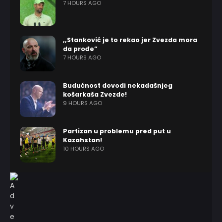
7 HOURS AGO
,,Stanković je to rekao jer Zvezda mora
da prođe”
7 HOURS AGO
Budućnost dovodi nekadašnjeg
košarkaša Zvezde!
9 HOURS AGO
Partizan u problemu pred put u
Kazahstan!
10 HOURS AGO